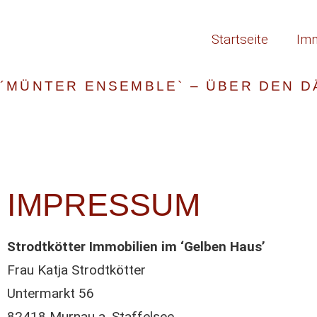
Startseite
Imm
´MÜNTER ENSEMBLE` – ÜBER DEN 
Jetzt mehr erfahren
IMPRESSUM
Strodtkötter Immobilien im ‘Gelben Haus’
Frau Katja Strodtkötter
Untermarkt 56
82418 Murnau a. Staffelsee