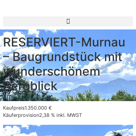
RESERVIERT-Murnau
– Baugrundstück mit
wunderschönem
Bergblick
Kaufpreis
1.350.000 €
Käuferprovision
2,38 % inkl. MWST